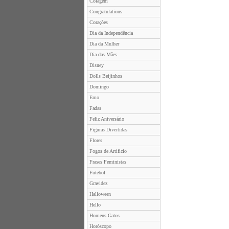
Colagem
Congratulations
Corações
Dia da Independência
Dia da Mulher
Dia das Mães
Disney
Dolls Beijinhos
Domingo
Emo
Fadas
Feliz Aniversário
Figuras Divertidas
Flores
Fogos de Artifício
Frases Feministas
Futebol
Gravidez
Halloween
Hello
Homens Gatos
Horóscopo