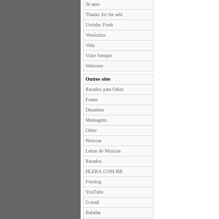
Te amo
Thanks for the add
Ursinho Pooh
Versículos
Vida
Volte Sempre
Welcome
Outros sites
Recados para Orkut
Frases
Desenhos
Mensagens
Orkut
Noticias
Letras de Musicas
Recados
HLERA.COM.BR
Fotolog
YouTube
G-mail
Baladas