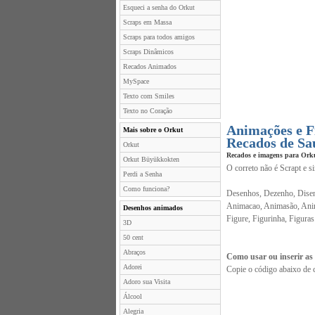
Esqueci a senha do Orkut
Scraps em Massa
Scraps para todos amigos
Scraps Dinâmicos
Recados Animados
MySpace
Texto com Smiles
Texto no Coração
Animações e F
Mais sobre o Orkut
Recados de Sa
Orkut
Recados e imagens para Ork
Orkut Büyükkokten
O correto não é Scrapt e s
Perdi a Senha
Como funciona?
Desenhos, Dezenho, Disen
Animacao, Animasão, Anim
Desenhos animados
Figure, Figurinha, Figuras
3D
50 cent
Abraços
Como usar ou inserir as
Adorei
Copie o código abaixo de 
Adoro sua Visita
Álcool
Alegria