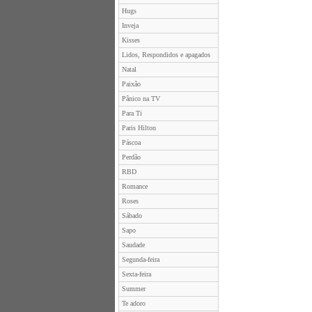
Hugs
Inveja
Kisses
Lidos, Respondidos e apagados
Natal
Paixão
Pânico na TV
Para Ti
Paris Hilton
Páscoa
Perdão
RBD
Romance
Roses
Sábado
Sapo
Saudade
Segunda-feira
Sexta-feira
Summer
Te adoro