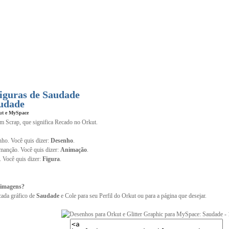
iguras de Saudade
udade
ut e MySpace
im Scrap, que significa Recado no Orkut.
ho. Você quis dizer:
Desenho
.
anção. Você quis dizer:
Animação
.
. Você quis dizer:
Figura
.
 imagens?
cada gráfico de
Saudade
e Cole para seu Perfil do Orkut ou para a página que desejar.