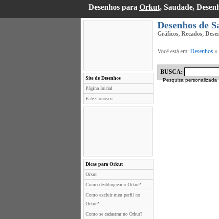
Desenhos para
Orkut
, Saudade, Desen
Desenhos de S
Gráficos, Recados, Dese
Você está em:
Desenhos
»
BUSCA:
Site de Desenhos
Pesquisa personalizada
Página Inicial
Fale Conosco
Dicas para Orkut
Orkut
Como desbloquear o Orkut?
Como excluir meu perfil no
Orkut?
Como se cadastrar no Orkut?