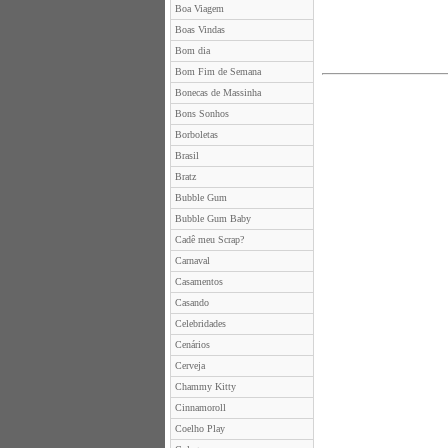
Boa Viagem
Boas Vindas
Bom dia
Bom Fim de Semana
Bonecas de Massinha
Bons Sonhos
Borboletas
Brasil
Bratz
Bubble Gum
Bubble Gum Baby
Cadê meu Scrap?
Carnaval
Casamentos
Casando
Celebridades
Cenários
Cerveja
Chammy Kitty
Cinnamoroll
Coelho Play