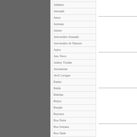
Alfabeto
Amizade
Amor
Animais
Anime
Aniversário Atrasado
Aniversário de Namoro
Anjos
Ano Novo
Ashley Tisdale
Assinaturas
Avril Lavigne
Barbie
Bebês
Bebidas
Beijos
Benção
Beyonce
Boa Noite
Boa Semana
Boa Tarde