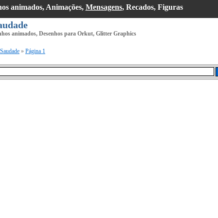
hos animados, Animações,
Mensagens
, Recados, Figuras
audade
nhos animados, Desenhos para Orkut, Glitter Graphics
Saudade
»
Página 1