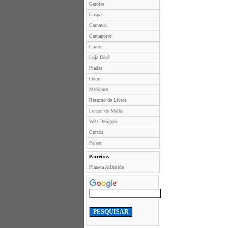
Garotas
Gaspar
Carnaval
Carnaporto
Carros
Loja Decé
Piadas
Orkut
MySpace
Resumo de Livros
Lençol de Malha
Web Designer
Cursos
Países
Parceiros
Planeta Atlântida