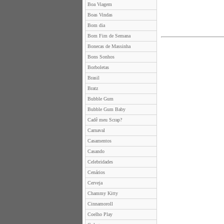
Boa Viagem
Boas Vindas
Bom dia
Bom Fim de Semana
Bonecas de Massinha
Bons Sonhos
Borboletas
Brasil
Bratz
Bubble Gum
Bubble Gum Baby
Cadê meu Scrap?
Carnaval
Casamentos
Casando
Celebridades
Cenários
Cerveja
Chammy Kitty
Cinnamoroll
Coelho Play