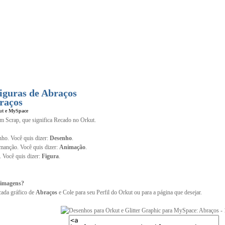
iguras de Abraços
raços
ut e MySpace
im Scrap, que significa Recado no Orkut.
ho. Você quis dizer:
Desenho
.
anção. Você quis dizer:
Animação
.
. Você quis dizer:
Figura
.
 imagens?
cada gráfico de
Abraços
e Cole para seu Perfil do Orkut ou para a página que desejar.