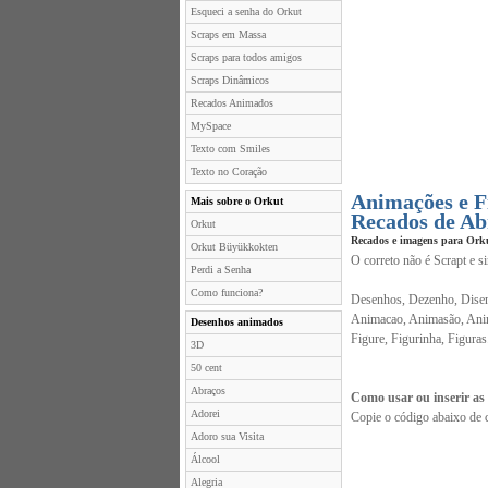
Esqueci a senha do Orkut
Scraps em Massa
Scraps para todos amigos
Scraps Dinâmicos
Recados Animados
MySpace
Texto com Smiles
Texto no Coração
Animações e F
Mais sobre o Orkut
Recados de Ab
Orkut
Recados e imagens para Ork
Orkut Büyükkokten
O correto não é Scrapt e s
Perdi a Senha
Como funciona?
Desenhos, Dezenho, Disen
Animacao, Animasão, Anim
Desenhos animados
Figure, Figurinha, Figuras
3D
50 cent
Abraços
Como usar ou inserir as
Adorei
Copie o código abaixo de 
Adoro sua Visita
Álcool
Alegria