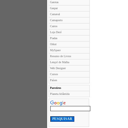
Garotas
Gaspar
Carnaval
Carnaporto
Carros
Loja Decé
Piadas
Orkut
MySpace
Resumo de Livros
Lençol de Malha
Web Designer
Cursos
Países
Parceiros
Planeta Atlântida