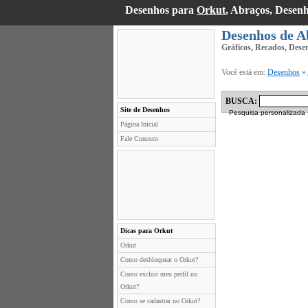
Desenhos para
Orkut
, Abraços, Desen
Desenhos de A
Gráficos, Recados, Dese
Você está em:
Desenhos
»
BUSCA:
Site de Desenhos
Pesquisa personalizada
Página Inicial
Fale Conosco
Dicas para Orkut
Orkut
Como desbloquear o Orkut?
Como excluir meu perfil no
Orkut?
Como se cadastrar no Orkut?