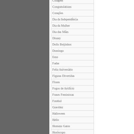
Colagem
Congratulations
Corações
Dia da Independência
Dia da Mulher
Dia das Mães
Disney
Dolls Beijinhos
Domingo
Emo
Fadas
Feliz Aniversário
Figuras Divertidas
Flores
Fogos de Artifício
Frases Feministas
Futebol
Gravidez
Halloween
Hello
Homens Gatos
Horóscopo