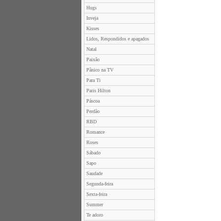
Hugs
Inveja
Kisses
Lidos, Respondidos e apagados
Natal
Paixão
Pânico na TV
Para Ti
Paris Hilton
Páscoa
Perdão
RBD
Romance
Roses
Sábado
Sapo
Saudade
Segunda-feira
Sexta-feira
Summer
Te adoro