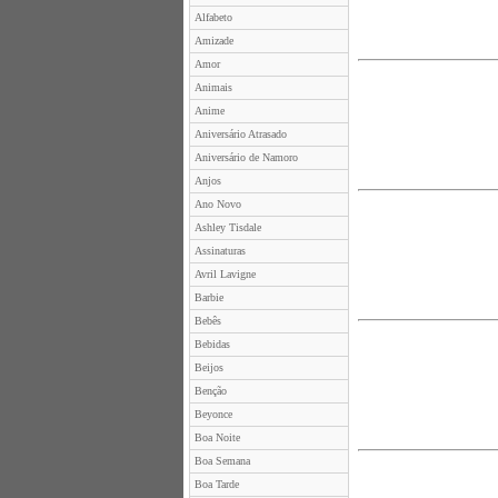
Alfabeto
Amizade
Amor
Animais
Anime
Aniversário Atrasado
Aniversário de Namoro
Anjos
Ano Novo
Ashley Tisdale
Assinaturas
Avril Lavigne
Barbie
Bebês
Bebidas
Beijos
Benção
Beyonce
Boa Noite
Boa Semana
Boa Tarde