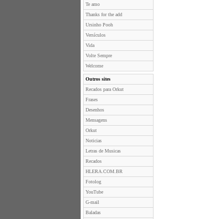
Te amo
Thanks for the add
Ursinho Pooh
Versículos
Vida
Volte Sempre
Welcome
Outros sites
Recados para Orkut
Frases
Desenhos
Mensagens
Orkut
Noticias
Letras de Musicas
Recados
HLERA.COM.BR
Fotolog
YouTube
G-mail
Baladas