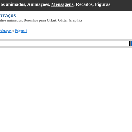
hos animados, Animações,
Mensagens
, Recados, Figuras
braços
nhos animados, Desenhos para Orkut, Glitter Graphics
Abraços
»
Página 1