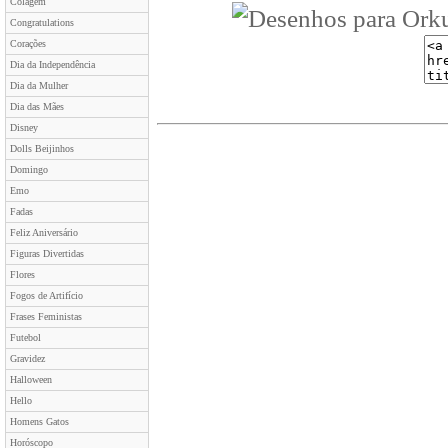
Colagem
Congratulations
Corações
Dia da Independência
Dia da Mulher
Dia das Mães
Disney
Dolls Beijinhos
Domingo
Emo
Fadas
Feliz Aniversário
Figuras Divertidas
Flores
Fogos de Artifício
Frases Feministas
Futebol
Gravidez
Halloween
Hello
Homens Gatos
Horóscopo