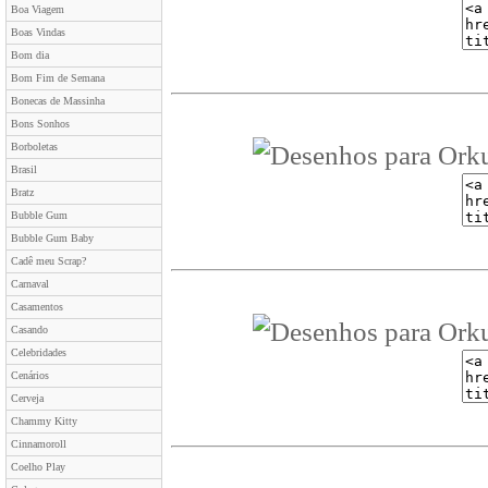
Boa Viagem
Boas Vindas
Bom dia
Bom Fim de Semana
Bonecas de Massinha
Bons Sonhos
Borboletas
Brasil
Bratz
Bubble Gum
Bubble Gum Baby
Cadê meu Scrap?
Carnaval
Casamentos
Casando
Celebridades
Cenários
Cerveja
Chammy Kitty
Cinnamoroll
Coelho Play