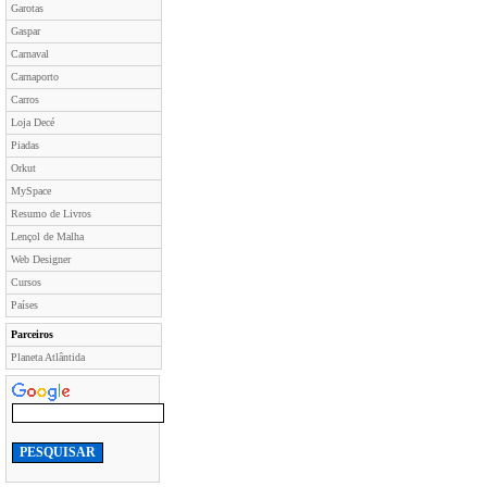
Garotas
Gaspar
Carnaval
Carnaporto
Carros
Loja Decé
Piadas
Orkut
MySpace
Resumo de Livros
Lençol de Malha
Web Designer
Cursos
Países
Parceiros
Planeta Atlântida