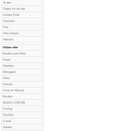
Te amo
Thanks for the add
Ursinho Pooh
Versículos
Vida
Volte Sempre
Welcome
Outros sites
Recados para Orkut
Frases
Desenhos
Mensagens
Orkut
Noticias
Letras de Musicas
Recados
HLERA.COM.BR
Fotolog
YouTube
G-mail
Baladas