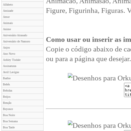
Animacao, Animasão, Animan
Alfabeto
Figure, Figurinha, Figuras. 
Amizade
Amor
Animais
Anime
Aniversário Atrasado
Como usar ou inserir as i
Aniversário de Namoro
Copie o código abaixo de ca
Anjos
Ano Novo
ou para a página que desejar.
Ashley Tisdale
Assinaturas
Avril Lavigne
Barbie
Bebês
Bebidas
Beijos
Benção
Beyonce
Boa Noite
Boa Semana
Boa Tarde