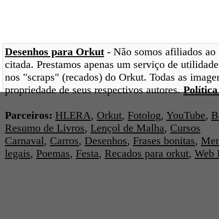
Desenhos para Orkut
- Não somos afiliados ao 
citada. Prestamos apenas um serviço de utilidade
nos "scraps" (recados) do Orkut. Todas as image
propriedade de seus respectivos autores.
Polític
Parceiros:
HLERA
,
Orkut
,
Fotolog
,
YouTube
,
B
Resumo de Livros
,
Lençol de Malha
,
Cursos
Carnaval
,
Carros
,
Desenhos
,
Frases bonitas
,
Men
legais
,
Poemas
,
Festa
,
Recados para orkut
,
Web 