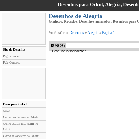
Desenhos para
Orkut
, Alegria, Desen
Desenhos de Alegria
Gráficos, Recados, Desenhos animados, Desenhos para O
Você está em:
Desenhos
»
Alegria
»
Página 1
BUSCA:
Site de Desenhos
Pesquisa personalizada
Página Inicial
Fale Conosco
Dicas para Orkut
Orkut
Como desbloquear o Orkut?
Como excluir meu perfil no
Orkut?
Como se cadastrar no Orkut?