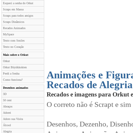
Esqueci a senha do Orkut
Scraps em Massa
Scraps para todos amigos
Scraps Dinâmicos
Recados Animados
MySpace
Texto com Smiles
Texto no Coração
Mais sobre o Orkut
Orkut
Orkut Büyükkokten
Animações e Figura
Perdi a Senha
Como funciona?
Recados de Alegria
Desenhos animados
Recados e imagens para Orkut 
3D
50 cent
O correto não é Scrapt e sim
Abraços
Adorei
Adoro sua Visita
Desenhos, Dezenho, Disenho
Álcool
Alegria