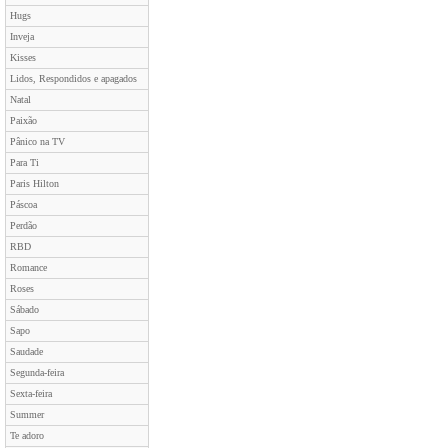
Hugs
Inveja
Kisses
Lidos, Respondidos e apagados
Natal
Paixão
Pânico na TV
Para Ti
Paris Hilton
Páscoa
Perdão
RBD
Romance
Roses
Sábado
Sapo
Saudade
Segunda-feira
Sexta-feira
Summer
Te adoro