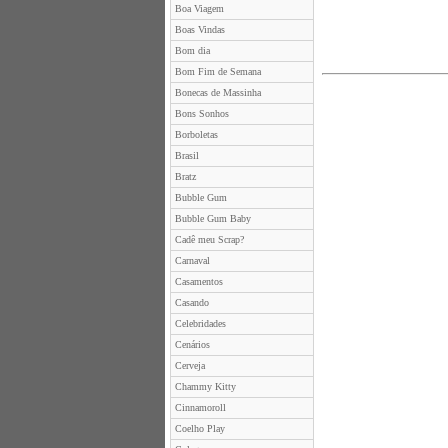
Boa Viagem
Boas Vindas
Bom dia
Bom Fim de Semana
Bonecas de Massinha
Bons Sonhos
Borboletas
Brasil
Bratz
Bubble Gum
Bubble Gum Baby
Cadê meu Scrap?
Carnaval
Casamentos
Casando
Celebridades
Cenários
Cerveja
Chammy Kitty
Cinnamoroll
Coelho Play