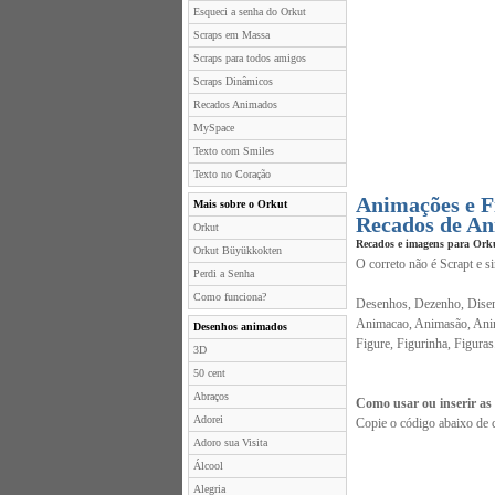
Esqueci a senha do Orkut
Scraps em Massa
Scraps para todos amigos
Scraps Dinâmicos
Recados Animados
MySpace
Texto com Smiles
Texto no Coração
Animações e F
Mais sobre o Orkut
Recados de An
Orkut
Recados e imagens para Ork
Orkut Büyükkokten
O correto não é Scrapt e s
Perdi a Senha
Como funciona?
Desenhos, Dezenho, Disen
Animacao, Animasão, Anim
Desenhos animados
Figure, Figurinha, Figuras
3D
50 cent
Abraços
Como usar ou inserir as
Adorei
Copie o código abaixo de 
Adoro sua Visita
Álcool
Alegria