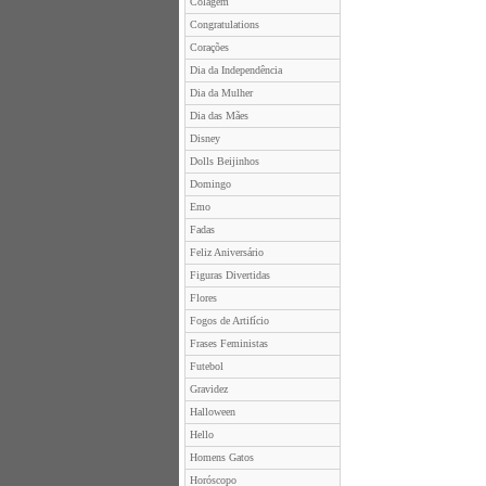
Colagem
Congratulations
Corações
Dia da Independência
Dia da Mulher
Dia das Mães
Disney
Dolls Beijinhos
Domingo
Emo
Fadas
Feliz Aniversário
Figuras Divertidas
Flores
Fogos de Artifício
Frases Feministas
Futebol
Gravidez
Halloween
Hello
Homens Gatos
Horóscopo