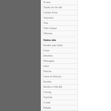
Te amo
Thanks for the add
Ursinho Pooh
Versículos
Vida
Volte Sempre
Welcome
Outros sites
Recados para Orkut
Frases
Desenhos
Mensagens
Orkut
Noticias
Letras de Musicas
Recados
HLERA.COM.BR
Fotolog
YouTube
G-mail
Baladas