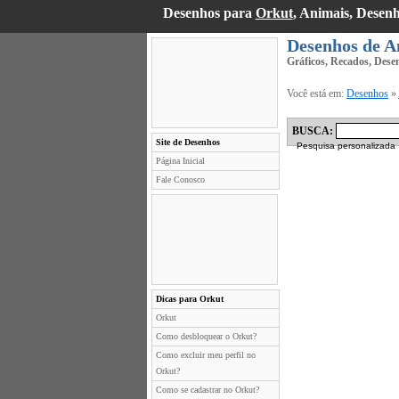
Desenhos para
Orkut
, Animais, Desen
Desenhos de A
Gráficos, Recados, Dese
Você está em:
Desenhos
»
BUSCA:
Site de Desenhos
Pesquisa personalizada
Página Inicial
Fale Conosco
Dicas para Orkut
Orkut
Como desbloquear o Orkut?
Como excluir meu perfil no
Orkut?
Como se cadastrar no Orkut?