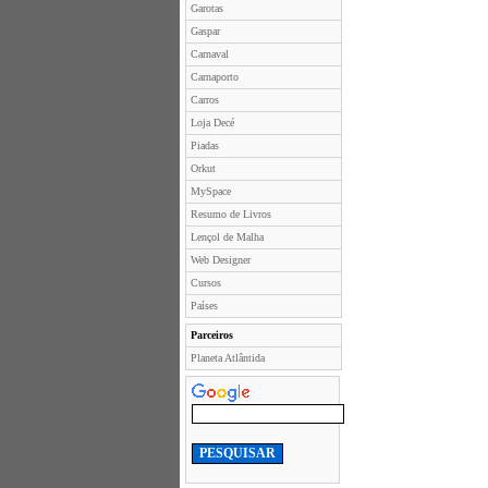
Garotas
Gaspar
Carnaval
Carnaporto
Carros
Loja Decé
Piadas
Orkut
MySpace
Resumo de Livros
Lençol de Malha
Web Designer
Cursos
Países
Parceiros
Planeta Atlântida