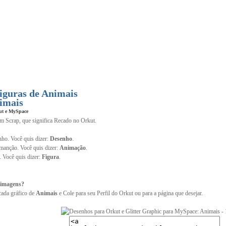
iguras de Animais
imais
ut e MySpace
im Scrap, que significa Recado no Orkut.
ho. Você quis dizer:
Desenho
.
anção. Você quis dizer:
Animação
.
. Você quis dizer:
Figura
.
 imagens?
cada gráfico de
Animais
e Cole para seu Perfil do Orkut ou para a página que desejar.