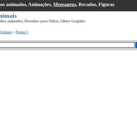
hos animados, Animações,
Mensagens
, Recados, Figuras
nimais
nhos animados, Desenhos para Orkut, Glitter Graphics
Animais
»
Página 1