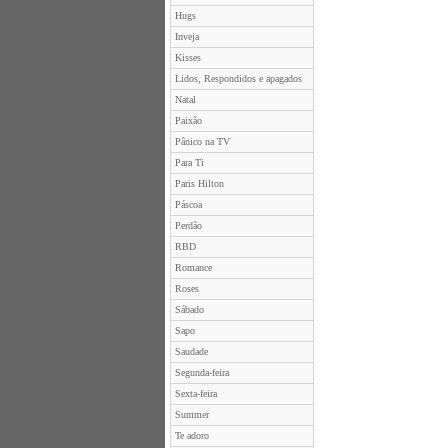
Hugs
Inveja
Kisses
Lidos, Respondidos e apagados
Natal
Paixão
Pânico na TV
Para Ti
Paris Hilton
Páscoa
Perdão
RBD
Romance
Roses
Sábado
Sapo
Saudade
Segunda-feira
Sexta-feira
Summer
Te adoro