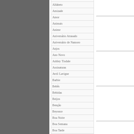
Alfabeto
Amizade
Amor
Animais
Anime
Aniversário Atrasado
Aniversário de Namoro
Anjos
Ano Novo
Ashley Tisdale
Assinaturas
Avril Lavigne
Barbie
Bebês
Bebidas
Beijos
Benção
Beyonce
Boa Noite
Boa Semana
Boa Tarde