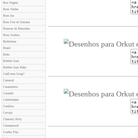
Boa Viagem
Boas Vindas
Bom dia
Bom Fim de Semana
Bonecas de Massinha
Bons Sonhos
Borboletas
Brasil
Bratz
Bubble Gum
Bubble Gum Baby
Cadê meu Scrap?
Carnaval
Casamentos
Casando
Celebridades
Cenários
Cerveja
Chammy Kitty
Cinnamoroll
Coelho Play