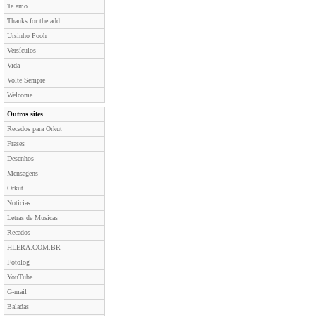
Te amo
Thanks for the add
Ursinho Pooh
Versículos
Vida
Volte Sempre
Welcome
Outros sites
Recados para Orkut
Frases
Desenhos
Mensagens
Orkut
Noticias
Letras de Musicas
Recados
HLERA.COM.BR
Fotolog
YouTube
G-mail
Baladas