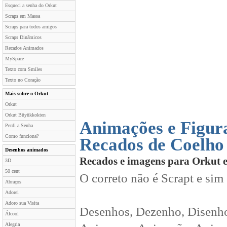
Esqueci a senha do Orkut
Scraps em Massa
Scraps para todos amigos
Scraps Dinâmicos
Recados Animados
MySpace
Texto com Smiles
Texto no Coração
Mais sobre o Orkut
Orkut
Orkut Büyükkokten
Animações e Figur
Perdi a Senha
Como funciona?
Recados de Coelho
Desenhos animados
Recados e imagens para Orkut 
3D
50 cent
O correto não é Scrapt e sim
Abraços
Adorei
Adoro sua Visita
Desenhos, Dezenho, Disenho
Álcool
Alegria