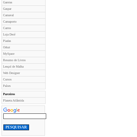
Garotas
Gaspar
Carnaval
Carnaporto
Carros
Loja Decé
Piadas
Orkut
MySpace
Resumo de Livros
Lençol de Malha
Web Designer
Cursos
Países
Parceiros
Planeta Atlântida