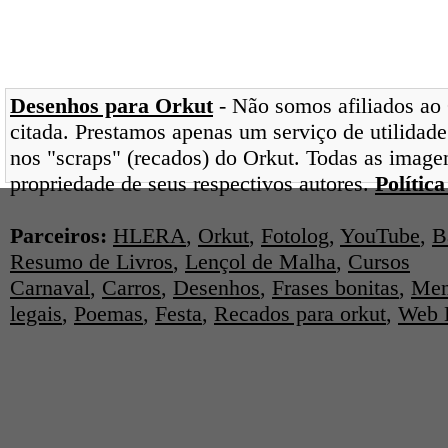
Desenhos para Orkut
- Não somos afiliados ao 
citada. Prestamos apenas um serviço de utilidade
nos "scraps" (recados) do Orkut. Todas as image
propriedade de seus respectivos autores.
Polític
Parceiros:
HLERA
,
Orkut
,
Fotolog
,
YouTube
,
B
Resumo de Livros
,
Lençol de Malha
,
Cursos
Carnaval
,
Carros
,
Desenhos
,
Frases bonitas
,
Men
legais
,
Poemas
,
Festa
,
Recados para orkut
,
Web 