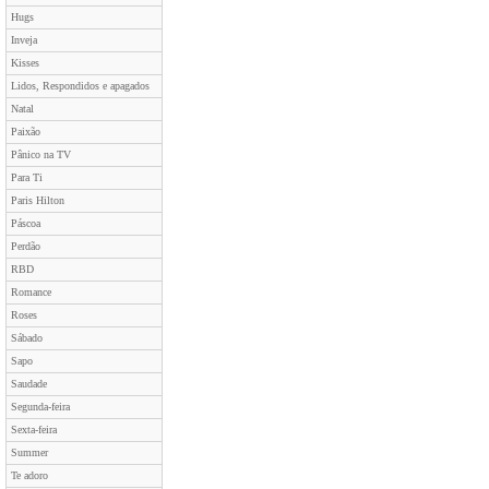
Hugs
Inveja
Kisses
Lidos, Respondidos e apagados
Natal
Paixão
Pânico na TV
Para Ti
Paris Hilton
Páscoa
Perdão
RBD
Romance
Roses
Sábado
Sapo
Saudade
Segunda-feira
Sexta-feira
Summer
Te adoro