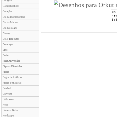
Colagem
Congratulations
Corações
Dia da Independência
Dia da Mulher
Dia das Mães
Disney
Dolls Beijinhos
Domingo
Emo
Fadas
Feliz Aniversário
Figuras Divertidas
Flores
Fogos de Artifício
Frases Feministas
Futebol
Gravidez
Halloween
Hello
Homens Gatos
Horóscopo