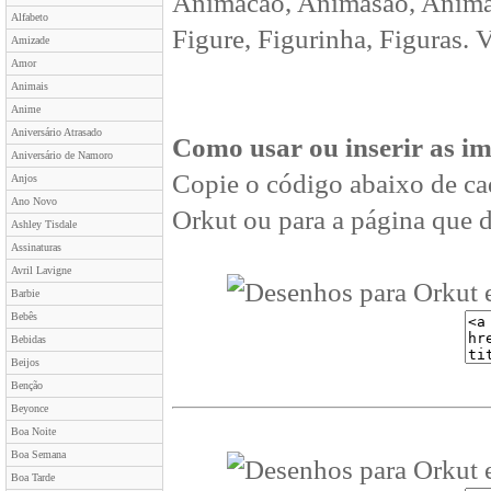
Animacao, Animasão, Animan
Alfabeto
Figure, Figurinha, Figuras. 
Amizade
Amor
Animais
Anime
Aniversário Atrasado
Como usar ou inserir as i
Aniversário de Namoro
Copie o código abaixo de ca
Anjos
Ano Novo
Orkut ou para a página que d
Ashley Tisdale
Assinaturas
Avril Lavigne
Barbie
Bebês
Bebidas
Beijos
Benção
Beyonce
Boa Noite
Boa Semana
Boa Tarde