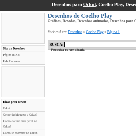
Desenhos para
Orkut
, Coelho Play, Des
Desenhos de Coelho Play
Gráficos, Recados, Desenhos animados, Desenhos para O
Você está em:
Desenhos
»
Coelho Play
»
Página 1
BUSCA:
Site de Desenhos
Pesquisa personalizada
Página Inicial
Fale Conosco
Dicas para Orkut
Orkut
Como desbloquear o Orkut?
Como excluir meu perfil no
Orkut?
Como se cadastrar no Orkut?