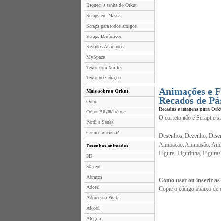
Esqueci a senha do Orkut
Scraps em Massa
Scraps para todos amigos
Scraps Dinâmicos
Recados Animados
MySpace
Texto com Smiles
Texto no Coração
Animações e F
Mais sobre o Orkut
Recados de Pá
Orkut
Recados e imagens para Ork
Orkut Büyükkokten
O correto não é Scrapt e s
Perdi a Senha
Como funciona?
Desenhos, Dezenho, Disen
Animacao, Animasão, Anim
Desenhos animados
Figure, Figurinha, Figuras
3D
50 cent
Abraços
Como usar ou inserir as
Adorei
Copie o código abaixo de 
Adoro sua Visita
Álcool
Alegria