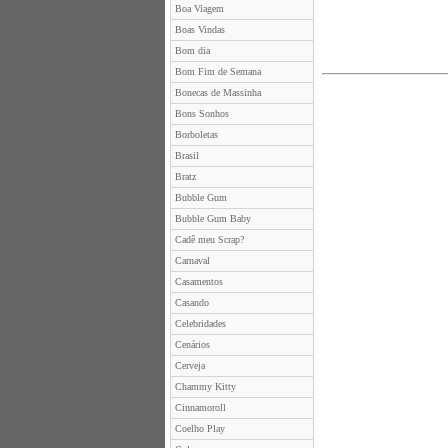
Boa Viagem
Boas Vindas
Bom dia
Bom Fim de Semana
Bonecas de Massinha
Bons Sonhos
Borboletas
Brasil
Bratz
Bubble Gum
Bubble Gum Baby
Cadê meu Scrap?
Carnaval
Casamentos
Casando
Celebridades
Cenários
Cerveja
Chammy Kitty
Cinnamoroll
Coelho Play