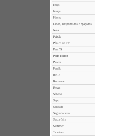
Hugs
Inveja
Kisses
Lidos, Respondidos e apagados
Natal
Paixão
Pânico na TV
Para Ti
Paris Hilton
Páscoa
Perdão
RBD
Romance
Roses
Sábado
Sapo
Saudade
Segunda-feira
Sexta-feira
Summer
Te adoro