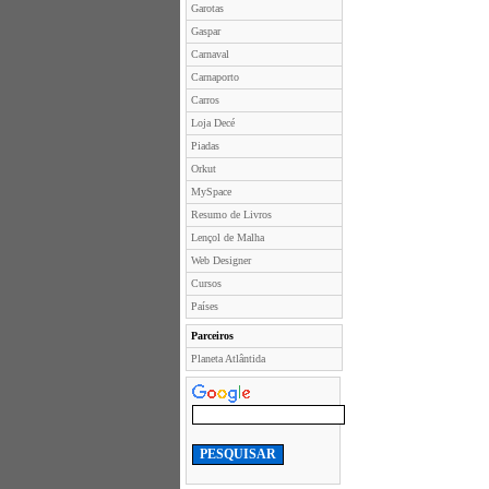
Garotas
Gaspar
Carnaval
Carnaporto
Carros
Loja Decé
Piadas
Orkut
MySpace
Resumo de Livros
Lençol de Malha
Web Designer
Cursos
Países
Parceiros
Planeta Atlântida