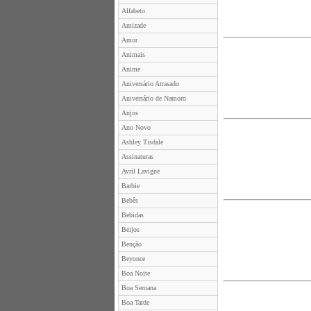
Alfabeto
Amizade
Amor
Animais
Anime
Aniversário Atrasado
Aniversário de Namoro
Anjos
Ano Novo
Ashley Tisdale
Assinaturas
Avril Lavigne
Barbie
Bebês
Bebidas
Beijos
Benção
Beyonce
Boa Noite
Boa Semana
Boa Tarde