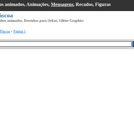
hos animados, Animações,
Mensagens
, Recados, Figuras
áscoa
nhos animados, Desenhos para Orkut, Glitter Graphics
Páscoa
»
Página 1