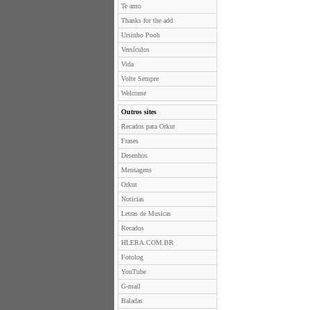
Te amo
Thanks for the add
Ursinho Pooh
Versículos
Vida
Volte Sempre
Welcome
Outros sites
Recados para Orkut
Frases
Desenhos
Mensagens
Orkut
Noticias
Letras de Musicas
Recados
HLERA.COM.BR
Fotolog
YouTube
G-mail
Baladas