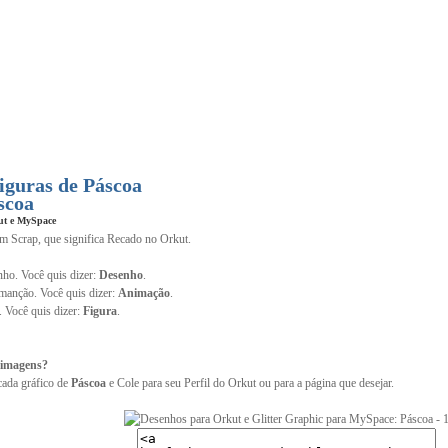
iguras de Páscoa
scoa
ut e MySpace
im Scrap, que significa Recado no Orkut.
ho. Você quis dizer:
Desenho
.
anção. Você quis dizer:
Animação
.
. Você quis dizer:
Figura
.
 imagens?
cada gráfico de
Páscoa
e Cole para seu Perfil do Orkut ou para a página que desejar.