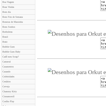
Boa Viagem
Boas Vindas
Bom dia
Bom Fim de Semana
Bonecas de Massinha
Bons Sonhos
Borboletas
Brasil
Bratz
Bubble Gum
Bubble Gum Baby
Cadê meu Scrap?
Carnaval
Casamentos
Casando
Celebridades
Cenários
Cerveja
Chammy Kitty
Cinnamoroll
Coelho Play