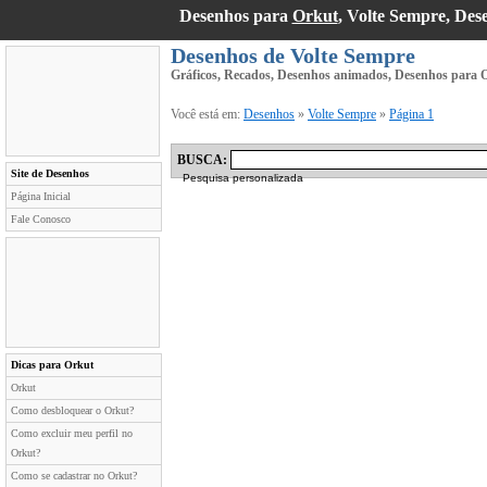
Desenhos para
Orkut
, Volte Sempre, De
Desenhos de Volte Sempre
Gráficos, Recados, Desenhos animados, Desenhos para O
Você está em:
Desenhos
»
Volte Sempre
»
Página 1
BUSCA:
Site de Desenhos
Pesquisa personalizada
Página Inicial
Fale Conosco
Dicas para Orkut
Orkut
Como desbloquear o Orkut?
Como excluir meu perfil no
Orkut?
Como se cadastrar no Orkut?