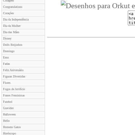
Colagem
Congratulations
Corações
Dia da Independência
Dia da Mulher
Dia das Mães
Disney
Dolls Beijinhos
Domingo
Emo
Fadas
Feliz Aniversário
Figuras Divertidas
Flores
Fogos de Artifício
Frases Feministas
Futebol
Gravidez
Halloween
Hello
Homens Gatos
Horóscopo