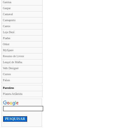
Garotas
Gaspar
Carnaval
Carnaporto
Carros
Loja Decé
Piadas
Orkut
MySpace
Resumo de Livros
Lençol de Malha
Web Designer
Cursos
Países
Parceiros
Planeta Atlântida