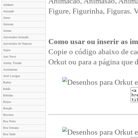
Animacao, Animasão, Animan
Alfabeto
Figure, Figurinha, Figuras. 
Amizade
Amor
Animais
Anime
Aniversário Atrasado
Como usar ou inserir as i
Aniversário de Namoro
Copie o código abaixo de ca
Anjos
Ano Novo
Orkut ou para a página que d
Ashley Tisdale
Assinaturas
Avril Lavigne
Barbie
Bebês
Bebidas
Beijos
Benção
Beyonce
Boa Noite
Boa Semana
Boa Tarde