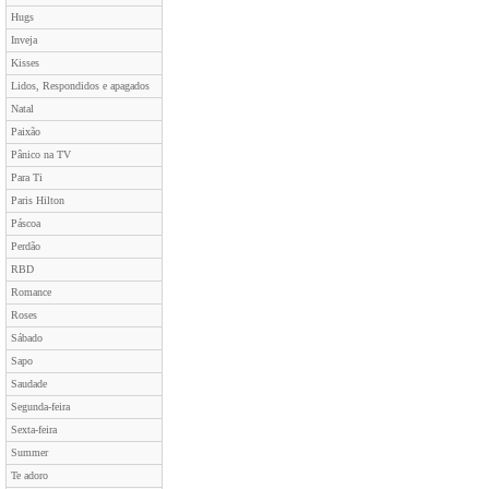
Hugs
Inveja
Kisses
Lidos, Respondidos e apagados
Natal
Paixão
Pânico na TV
Para Ti
Paris Hilton
Páscoa
Perdão
RBD
Romance
Roses
Sábado
Sapo
Saudade
Segunda-feira
Sexta-feira
Summer
Te adoro