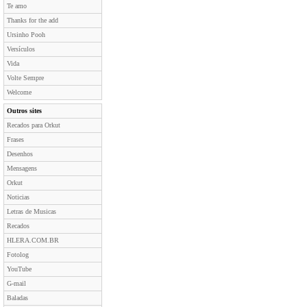
Te amo
Thanks for the add
Ursinho Pooh
Versículos
Vida
Volte Sempre
Welcome
Outros sites
Recados para Orkut
Frases
Desenhos
Mensagens
Orkut
Noticias
Letras de Musicas
Recados
HLERA.COM.BR
Fotolog
YouTube
G-mail
Baladas