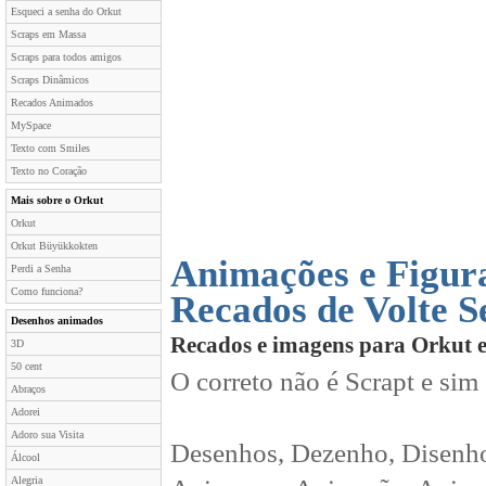
Esqueci a senha do Orkut
Scraps em Massa
Scraps para todos amigos
Scraps Dinâmicos
Recados Animados
MySpace
Texto com Smiles
Texto no Coração
Mais sobre o Orkut
Orkut
Orkut Büyükkokten
Animações e Figur
Perdi a Senha
Como funciona?
Recados de Volte 
Desenhos animados
Recados e imagens para Orkut 
3D
50 cent
O correto não é Scrapt e sim
Abraços
Adorei
Adoro sua Visita
Desenhos, Dezenho, Disenho
Álcool
Alegria