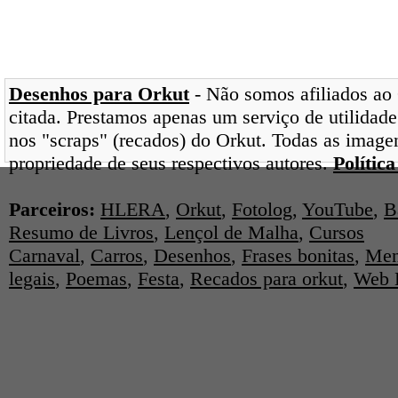
Desenhos para Orkut
- Não somos afiliados ao 
citada. Prestamos apenas um serviço de utilidade
nos "scraps" (recados) do Orkut. Todas as image
propriedade de seus respectivos autores.
Polític
Parceiros:
HLERA
,
Orkut
,
Fotolog
,
YouTube
,
B
Resumo de Livros
,
Lençol de Malha
,
Cursos
Carnaval
,
Carros
,
Desenhos
,
Frases bonitas
,
Men
legais
,
Poemas
,
Festa
,
Recados para orkut
,
Web 