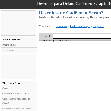
Desenhos para
Orkut
, Cadê meu Scrap?, D
Desenhos de Cadê meu Scrap?
Gráficos, Recados, Desenhos animados, Desenhos para O
Você está em:
Desenhos
»
Cadê meu Scrap?
»
Página 1
BUSCA:
Site de Desenhos
Pesquisa personalizada
Página Inicial
Fale Conosco
Dicas para Orkut
Orkut
Como desbloquear o Orkut?
Como excluir meu perfil no
Orkut?
Como se cadastrar no Orkut?