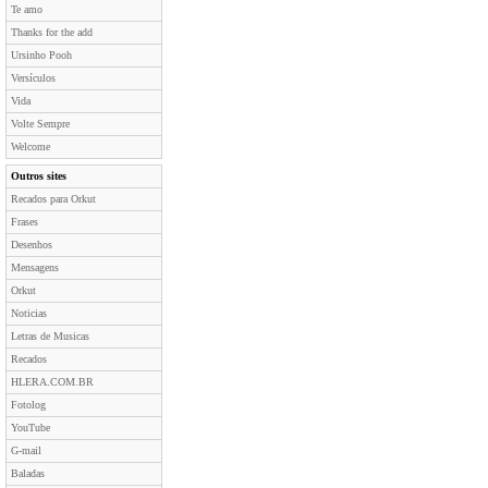
Te amo
Thanks for the add
Ursinho Pooh
Versículos
Vida
Volte Sempre
Welcome
Outros sites
Recados para Orkut
Frases
Desenhos
Mensagens
Orkut
Noticias
Letras de Musicas
Recados
HLERA.COM.BR
Fotolog
YouTube
G-mail
Baladas