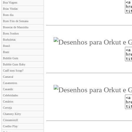
Boa Viagem
Boas Vindas
Bom dia
Bom Fim de Semana
Bonecas de Massinha
Bons Sonhos
Borboletas
Brasil
Bratz
Bubble Gum
Bubble Gum Baby
Cadê meu Scrap?
Carnaval
Casamentos
Casando
Celebridades
Cenários
Cerveja
Chammy Kitty
Cinnamoroll
Coelho Play