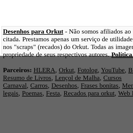
Desenhos para Orkut
- Não somos afiliados ao 
citada. Prestamos apenas um serviço de utilidade
nos "scraps" (recados) do Orkut. Todas as image
propriedade de seus respectivos autores.
Polític
Parceiros:
HLERA
,
Orkut
,
Fotolog
,
YouTube
,
B
Resumo de Livros
,
Lençol de Malha
,
Cursos
Carnaval
,
Carros
,
Desenhos
,
Frases bonitas
,
Men
legais
,
Poemas
,
Festa
,
Recados para orkut
,
Web 