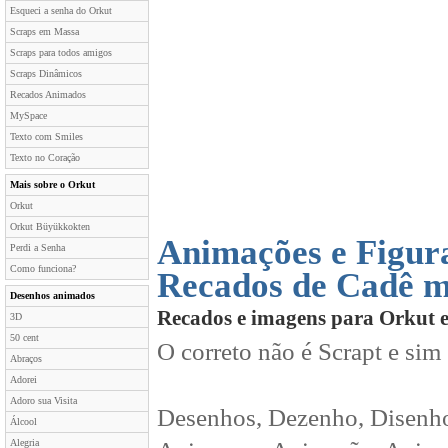
Esqueci a senha do Orkut
Scraps em Massa
Scraps para todos amigos
Scraps Dinâmicos
Recados Animados
MySpace
Texto com Smiles
Texto no Coração
Mais sobre o Orkut
Orkut
Orkut Büyükkokten
Animações e Figur
Perdi a Senha
Como funciona?
Recados de Cadê m
Desenhos animados
Recados e imagens para Orkut 
3D
50 cent
O correto não é Scrapt e sim
Abraços
Adorei
Adoro sua Visita
Desenhos, Dezenho, Disenho
Álcool
Alegria