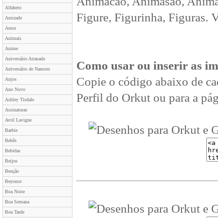
Animacao, Animasão, Animan
Alfabeto
Figure, Figurinha, Figuras. 
Amizade
Amor
Animais
Anime
Aniversário Atrasado
Como usar ou inserir as i
Aniversário de Namoro
Copie o código abaixo de ca
Anjos
Ano Novo
Perfil do Orkut ou para a pág
Ashley Tisdale
Assinaturas
Avril Lavigne
Barbie
Bebês
Bebidas
Beijos
Benção
Beyonce
Boa Noite
Boa Semana
Boa Tarde