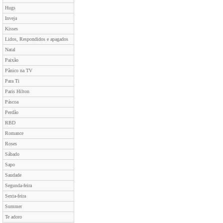
Hugs
Inveja
Kisses
Lidos, Respondidos e apagados
Natal
Paixão
Pânico na TV
Para Ti
Paris Hilton
Páscoa
Perdão
RBD
Romance
Roses
Sábado
Sapo
Saudade
Segunda-feira
Sexta-feira
Summer
Te adoro