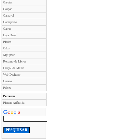
Garotas
Gaspar
Carnaval
Carnaporto
Carros
Loja Decé
Piadas
Orkut
MySpace
Resumo de Livros
Lençol de Malha
Web Designer
Cursos
Países
Parceiros
Planeta Atlântida