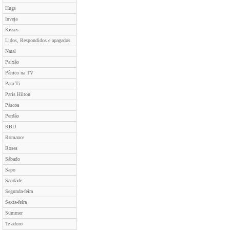
Hugs
Inveja
Kisses
Lidos, Respondidos e apagados
Natal
Paixão
Pânico na TV
Para Ti
Paris Hilton
Páscoa
Perdão
RBD
Romance
Roses
Sábado
Sapo
Saudade
Segunda-feira
Sexta-feira
Summer
Te adoro