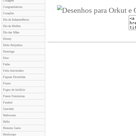
Colagem
Congratulations
Corações
Dia da Independência
Dia da Mulher
Dia das Mães
Disney
Dolls Beijinhos
Domingo
Emo
Fadas
Feliz Aniversário
Figuras Divertidas
Flores
Fogos de Artifício
Frases Feministas
Futebol
Gravidez
Halloween
Hello
Homens Gatos
Horóscopo