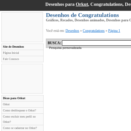
Desenhos para
Orkut
, Congratulations, D
Desenhos de Congratulations
Gráficos, Recados, Desenhos animados, Desenhos para O
Você está em:
Desenhos
»
Congratulations
»
Página 1
BUSCA:
Site de Desenhos
Pesquisa personalizada
Página Inicial
Fale Conosco
Dicas para Orkut
Orkut
Como desbloquear o Orkut?
Como excluir meu perfil no
Orkut?
Como se cadastrar no Orkut?