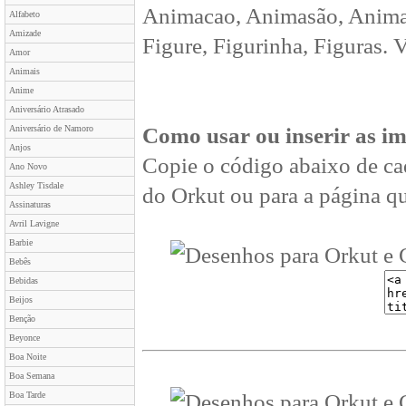
Animacao, Animasão, Animan
Alfabeto
Amizade
Figure, Figurinha, Figuras. 
Amor
Animais
Anime
Aniversário Atrasado
Aniversário de Namoro
Como usar ou inserir as i
Anjos
Copie o código abaixo de ca
Ano Novo
Ashley Tisdale
do Orkut ou para a página qu
Assinaturas
Avril Lavigne
Barbie
Bebês
Bebidas
Beijos
Benção
Beyonce
Boa Noite
Boa Semana
Boa Tarde