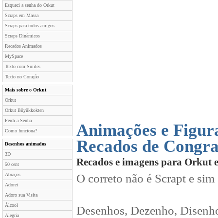
Esqueci a senha do Orkut
Scraps em Massa
Scraps para todos amigos
Scraps Dinâmicos
Recados Animados
MySpace
Texto com Smiles
Texto no Coração
Mais sobre o Orkut
Orkut
Orkut Büyükkokten
Perdi a Senha
Animações e Figura
Como funciona?
Recados de Congra
Desenhos animados
3D
Recados e imagens para Orkut 
50 cent
Abraços
O correto não é Scrapt e sim
Adorei
Adoro sua Visita
Álcool
Desenhos, Dezenho, Disenho
Alegria