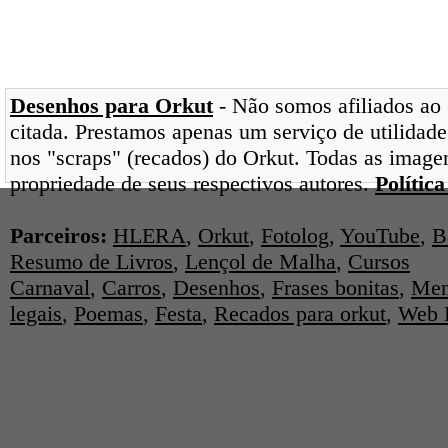
Desenhos para Orkut
- Não somos afiliados ao 
citada. Prestamos apenas um serviço de utilidade
nos "scraps" (recados) do Orkut. Todas as image
propriedade de seus respectivos autores.
Polític
Parceiros:
HLERA
,
Orkut
,
Fotolog
,
YouTube
,
B
Resumo de Livros
,
Lençol de Malha
,
Cursos
Carnaval
,
Carros
,
Desenhos
,
Frases bonitas
,
Men
legais
,
Poemas
,
Festa
,
Recados para orkut
,
Web 