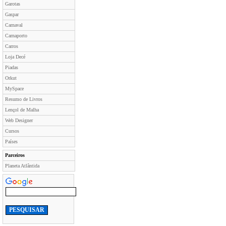
Garotas
Gaspar
Carnaval
Carnaporto
Carros
Loja Decé
Piadas
Orkut
MySpace
Resumo de Livros
Lençol de Malha
Web Designer
Cursos
Países
Parceiros
Planeta Atlântida