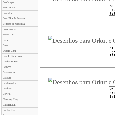
Boa Viagem
Boas Vindas
Bom dia
Bom Fim de Semana
Bonecas de Massinha
Bons Sonhos
Borboletas
Brasil
Bratz
Bubble Gum
Bubble Gum Baby
Cadê meu Scrap?
Carnaval
Casamentos
Casando
Celebridades
Cenários
Cerveja
Chammy Kitty
Cinnamoroll
Coelho Play