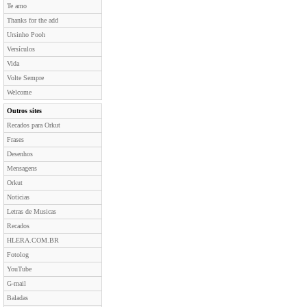
Te amo
Thanks for the add
Ursinho Pooh
Versículos
Vida
Volte Sempre
Welcome
Outros sites
Recados para Orkut
Frases
Desenhos
Mensagens
Orkut
Noticias
Letras de Musicas
Recados
HLERA.COM.BR
Fotolog
YouTube
G-mail
Baladas